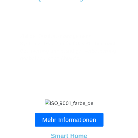
Streben Nach Optimierung Und
Ständiger Verbesserung!
Ziel der Qualitätsmanagement-
Systemanforderung ist das Streben nach
Optimierung und ständiger Verbesserung
der betrieblichen Abläufe.
Mehr Informationen
Smart Home