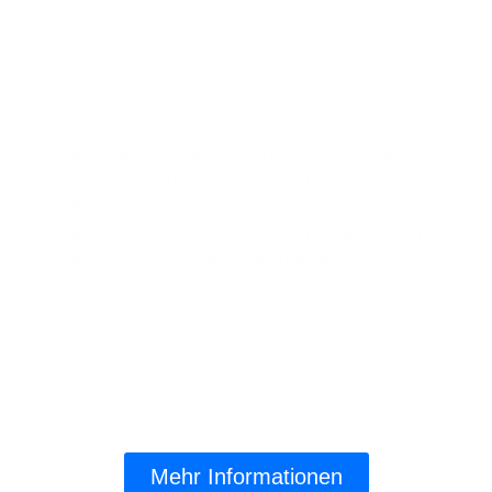
Der Kleine Sprung Von Smart Phone
Zu Smart Home!
Sowohl Wohlfühlfaktor als auch
Komfortgedanke spielen im Smart Home
eine elementare Rolle. Genießen Sie den
Komfort einer Smart Home Lösung und
profitieren Sie vor allem von Energieeffizienz
durch die Systemintegration aller Gewerke!
Mehr Informationen