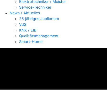
Elektrotechniker / Meister
Service-Techniker
News / Aktuelles
25 jähriges Jubilarium
VdS
KNX / EIB
Qualitätsmanagement
Smart-Home