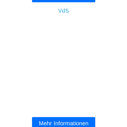
VdS
VdS-Anerkannte Errichterfirma Für
Einbruch- Und Überfallmeldeanlagen
(EMA/ÜMA) Sowie
Videoüberwachungsanlagen!
Unser Unternehmen ist eine VdS-
anerkannte Errichterfirma im Bereich
Einbruch- und Überfallmeldeanlagen (EMA/
ÜMA) der Klassen A, B und C.
Mehr Informationen