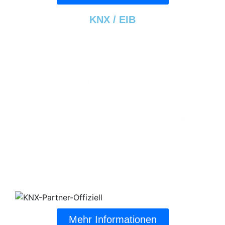
KNX / EIB
KNX - Das Bussystem Von Heute!
Immer höhere Anforderungen an Sicherheit,
Flexibilität und Komfort der Elektrotechnik,
natürlich verbunden mit der bestmöglichen
Minimierung des Energiebedarfs haben zur
Entwicklung der Gebäudesystemtechnik
KNX geführt.
Mehr Informationen