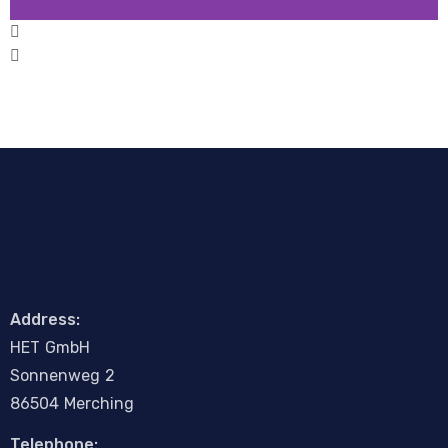
WLAN -
Mesh
Address:
H
E
T
G
m
b
H
Sonnenweg 2
86504 Merching
Telephone: