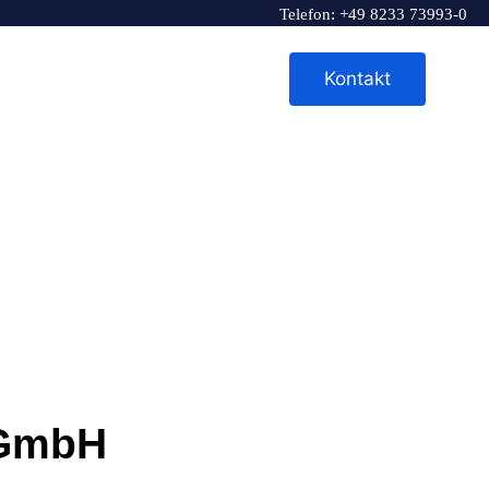
Telefon: +49 8233 73993-0
riere
News / Aktuelles
Kontakt
 GmbH