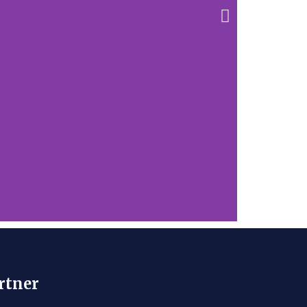
Pr
rtner