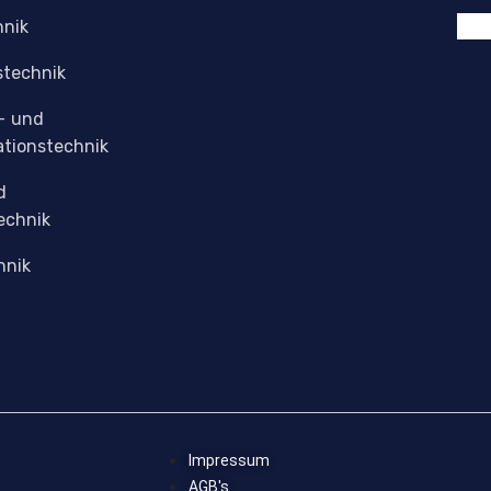
hnik
stechnik
- und
tionstechnik
d
echnik
hnik
Impressum
AGB's