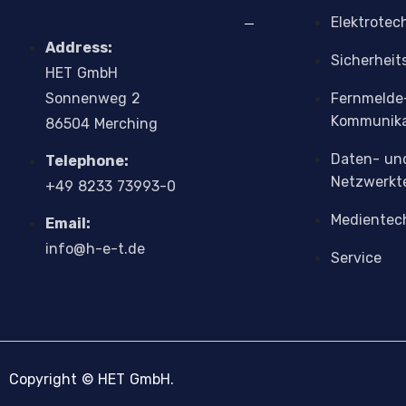
Elektrotec
Address:
Sicherheit
H
E
T
G
m
b
H
Sonnenweg 2
Fernmelde
Kommunika
86504 Merching
Daten- un
Telephone:
Netzwerkt
+4
9
8233 73993-0
Medientec
Email:
info@h-e-t.de
Service
Copyright © HET GmbH.