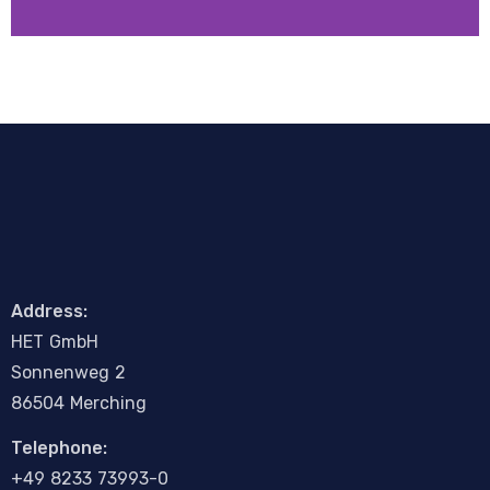
Installationsplan
Address:
H
E
T
G
m
b
H
Sonnenweg 2
86504 Merching
Telephone:
+4
9
8233 73993-0