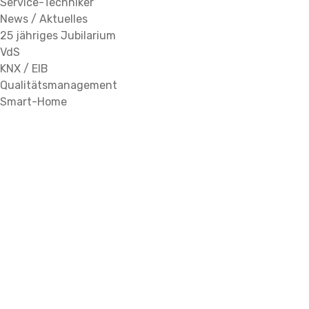
Service-Techniker
News / Aktuelles
25 jähriges Jubilarium
VdS
KNX / EIB
Qualitätsmanagement
Smart-Home
Einbruch- und
Überfallmeldeanlagen