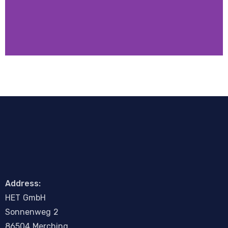
Einbruch- und
Überfallmeldeanlagen
Address:
H
E
T
G
m
b
H
Sonnenweg 2
86504 Merching