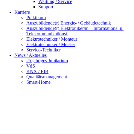
Wartung / Service
Support
Karriere
Praktikum
Auszubildende(r) Energie- / Gebäudetechnik
Auszubildende(r) Elektroniker/in – Informations- u.
Telekommunikationst.
Elektrotechniker / Monteur
Elektrotechniker / Meister
Service-Techniker
News / Aktuelles
25 jähriges Jubilarium
VdS
KNX / EIB
Qualitätsmanagement
Smart-Home
Sprachalarmierungsan