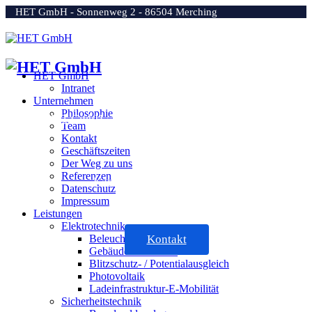
HET GmbH - Sonnenweg 2 - 86504 Merching
Telefon: +49 8233 73993-0
HET GmbH
Intranet
Unternehmen
Philosophie
HET GmbH
Unternehmen
Leistungen
Team
Kontakt
Geschäftszeiten
Der Weg zu uns
Referenzen
Karriere
News / Aktuelles
Datenschutz
Impressum
Leistungen
Elektrotechnik
Beleuchtungsanlagen
Kontakt
Gebäudeautomation
Blitzschutz- / Potentialausgleich
Photovoltaik
Ladeinfrastruktur-E-Mobilität
Sicherheitstechnik