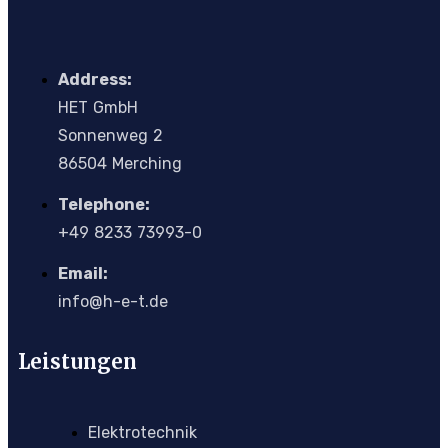
Address:
H
E
T
G
m
b
H
Sonnenweg 2
86504 Merching
Telephone:
+4
9
8233 73993-0
Email:
info@h-e-t.de
Leistungen
Elektrotechnik