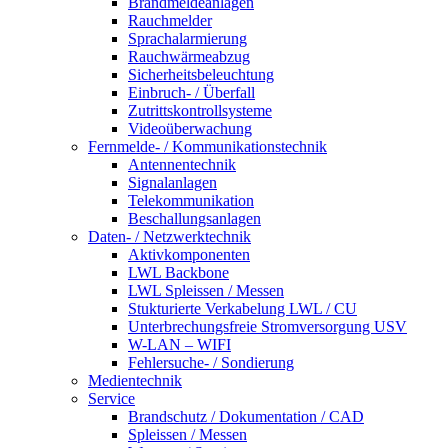
Brandmeldeanlagen
Rauchmelder
Sprachalarmierung
Rauchwärmeabzug
Sicherheitsbeleuchtung
Einbruch- / Überfall
Zutrittskontrollsysteme
Videoüberwachung
Fernmelde- / Kommunikationstechnik
Antennentechnik
Signalanlagen
Telekommunikation
Beschallungsanlagen
Daten- / Netzwerktechnik
Aktivkomponenten
LWL Backbone
LWL Spleissen / Messen
Stukturierte Verkabelung LWL / CU
Unterbrechungsfreie Stromversorgung USV
W-LAN – WIFI
Fehlersuche- / Sondierung
Medientechnik
Service
Brandschutz / Dokumentation / CAD
Spleissen / Messen